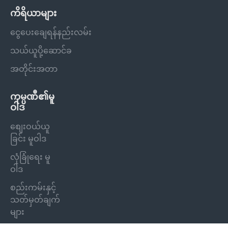
ကိရိယာများ
ငွေပေးချေရန်နည်းလမ်း
သယ်ယူပို့ဆောင်ခ
အတိုင်းအတာ
ကုမ္ပဏီ၏မူ
ဝါဒ
စျေးဝယ်ယူ
ခြင်း မူဝါဒ
လုံခြုံရေး မူ
ဝါဒ
စည်းကမ်းနှင့်
သတ်မှတ်ချက်
များ