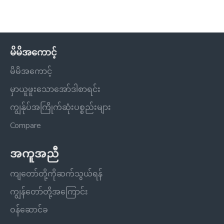
မိမိအကောင့်
မိမိအကောင့်
မှာယူဖူးသောအော်ဒါစာရင်း
ကျွန်ုပ်အကြိုက်ဆုံးပစ္စည်းများ
Compare
အကူအညီ
ကျတော်တို့ကိုဆက်သွယ်ရန်
ကျွန်တော်တို့အကြောင်း
ဝန်ဆောင်ခ