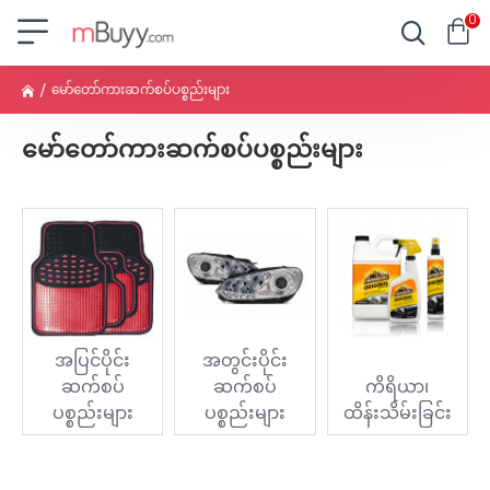
0
မော်တော်ကားဆက်စပ်ပစ္စည်းများ
မော်တော်ကားဆက်စပ်ပစ္စည်းများ
အပြင်ပိုင်း
အတွင်းပိုင်း
ဆက်စပ်
ဆက်စပ်
ကိရိယာ၊
ပစ္စည်းများ
ပစ္စည်းများ
ထိန်းသိမ်းခြင်း