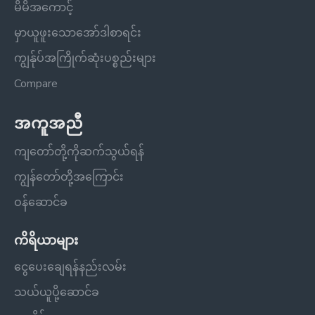
မိမိအကောင့်
မှာယူဖူးသောအော်ဒါစာရင်း
ကျွန်ုပ်အကြိုက်ဆုံးပစ္စည်းများ
Compare
အကူအညီ
ကျတော်တို့ကိုဆက်သွယ်ရန်
ကျွန်တော်တို့အကြောင်း
ဝန်ဆောင်ခ
ကိရိယာများ
ငွေပေးချေရန်နည်းလမ်း
သယ်ယူပို့ဆောင်ခ