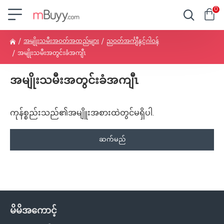
0
အမျိုးသမီးအဝတ်အထည်များ
ညဝတ်အင်္ကျီနှင့်ဂါဝန်
အမျိုးသမီးအတွင်းခံအကျီၤ
အမျိုးသမီးအတွင်းခံအကျီၤ
ကုန်စ္စည်းသည်၏အမျိူးအစားထဲတွင်မရှိပါ.
ဆက်မည်
မိမိအကောင့်