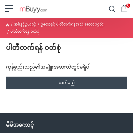
0
အိမ်နှင့်ဥယျာဉ်
ပွဲတော်နှင့် ပါတီတက်ရန်အသုံးဆောင်ပစ္စည်း
ပါတီတက်ရန် ဝတ်စုံ
ပါတီတက်ရန် ဝတ်စုံ
ကုန်စ္စည်းသည်၏အမျိူးအစားထဲတွင်မရှိပါ.
ဆက်မည်
မိမိအကောင့်