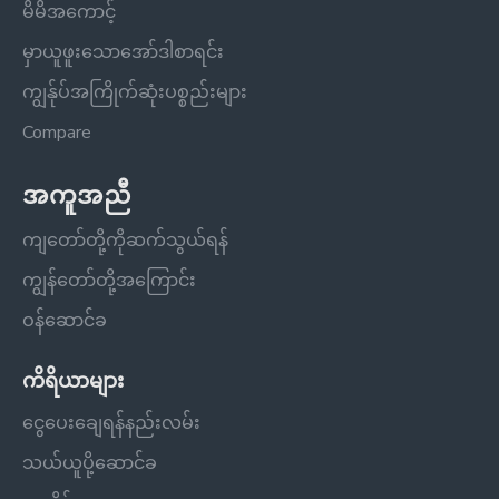
မိမိအကောင့်
မှာယူဖူးသောအော်ဒါစာရင်း
ကျွန်ုပ်အကြိုက်ဆုံးပစ္စည်းများ
Compare
အကူအညီ
ကျတော်တို့ကိုဆက်သွယ်ရန်
ကျွန်တော်တို့အကြောင်း
ဝန်ဆောင်ခ
ကိရိယာများ
ငွေပေးချေရန်နည်းလမ်း
သယ်ယူပို့ဆောင်ခ