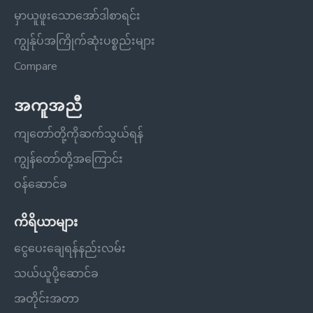
မှာယူဖူးသောအော်ဒါစာရင်း
ကျွန်ုပ်အကြိုက်ဆုံးပစ္စည်းများ
Compare
အကူအညီ
ကျတော်တို့ကိုဆက်သွယ်ရန်
ကျွန်တော်တို့အကြောင်း
ဝန်ဆောင်ခ
ကိရိယာများ
ငွေပေးချေရန်နည်းလမ်း
သယ်ယူပို့ဆောင်ခ
အတိုင်းအတာ