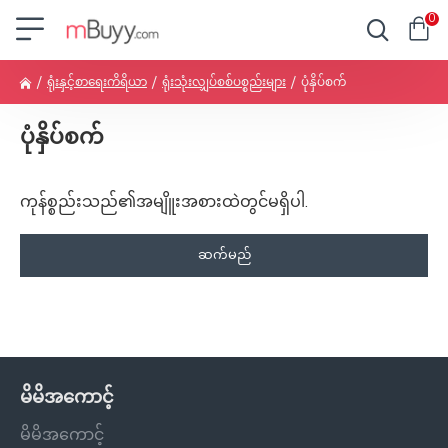
0
ရုံးနှင့်စာရေးကိရိယာ
ရုံးသုံးလျှပ်စစ်ပစ္စည်းများ
ပုံနှိပ်စက်
ပုံနှိပ်စက်
ကုန်စ္စည်းသည်၏အမျိူးအစားထဲတွင်မရှိပါ.
ဆက်မည်
မိမိအကောင့်
မိမိအကောင့်