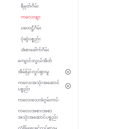
ရီမုတ်ဂိမ်း
ကလေးဖျာ
ပဟေဋ္ဌိဂိမ်း
ပုံဆွဲပစ္စည်း
အံစာခေါက်ဂိမ်း
ကျောင်းလွယ်အိတ်
အိမ်ပြင်လှုပ်ရှားမှု
ကလေးအသုံးအဆောင်
ပစ္စည်း
ကလေးသေးခံဂွမ်းကပ်
ကလေးအစားအစာ
အသုံးအဆောင်ပစ္စည်း
လုံခြုံရေးနှင့်လှုပ်ရှားမှု