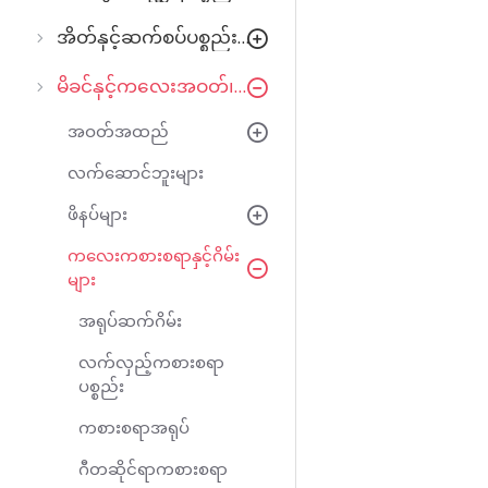
အိတ်နှင့်ဆက်စပ်ပစ္စည်းများ
မိခင်နှင့်ကလေးအဝတ်၊အသုံးအဆောင်
အဝတ်အထည်
လက်ဆောင်ဘူးများ
ဖိနပ်များ
ကလေးကစားစရာနှင့်ဂိမ်း
များ
အရုပ်ဆက်ဂိမ်း
လက်လှည့်ကစားစရာ
ပစ္စည်း
ကစားစရာအရုပ်
ဂီတဆိုင်ရာကစားစရာ