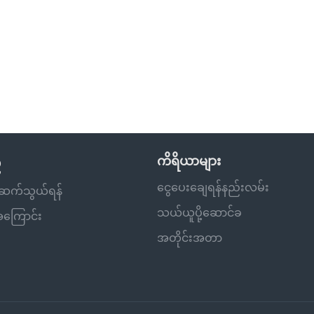
ီ
ကိရိယာများ
ငွေပေးချေရန်နည်းလမ်း
ိုဆက်သွယ်ရန်
သယ်ယူပို့ဆောင်ခ
့အကြောင်း
အတိုင်းအတာ