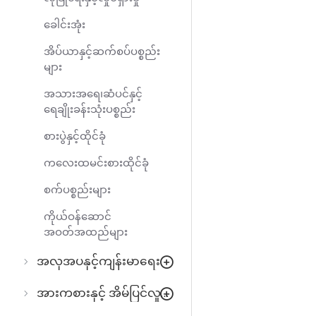
ခေါင်းအုံး
အိပ်ယာနှင့်ဆက်စပ်ပစ္စည်း
များ
အသားအရေ၊ဆံပင်နှင့်
ရေချိုးခန်းသုံးပစ္စည်း
စားပွဲနှင့်ထိုင်ခုံ
ကလေးထမင်းစားထိုင်ခုံ
စက်ပစ္စည်းများ
ကိုယ်ဝန်ဆောင်
အဝတ်အထည်များ
အလှအပနှင့်ကျန်းမာရေး
အားကစားနှင့် အိမ်ပြင်လှုပ်ရှားမှု