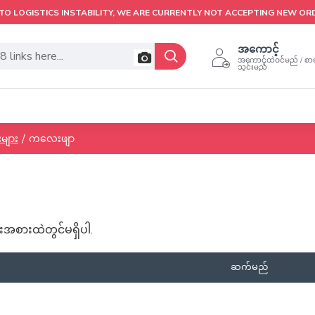
TO LOGISTICS INSTABILITY, WE ARE CURRENTLY NOT ACCEPTING NEW OR
အကောင့်
အကောင့်ထဲဝင်မည် / စာရ
သွင်းမည်
များ
ကလေးဖျာ
အစားထဲတွင်မရှိပါ.
ဆက်မည်