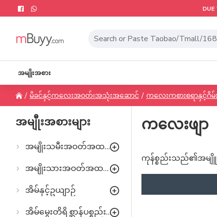
DUE 
အမျိုးအစား
မိခင်နှင့်ကလေးအဝတ်၊အသုံးအဆောင်
ကလေးကစားစရာနှင့်ဂိမ်း
အမျီုးအစားများ
ကလေးဖျာ
အမျိုးသမီးအဝတ်အထည်များ
ကုန်စ္စည်းသည်၏အမျိူး
အမျိုးသားအဝတ်အထည်များ
အိမ်နှင့်ဥယျာဉ်
အိမ်မွေးတိရိစ္ဆာန်ပစ္စည်းများ