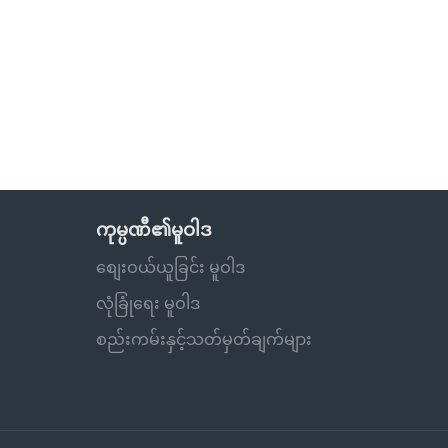
ကုမ္ပဏီ၏မူဝါဒ
စျေးဝယ်ယူခြင်း မူဝါဒ
လုံခြုံရေး မူဝါဒ
စည်းကမ်းနှင့်သတ်မှတ်ချက်များ