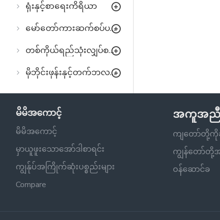
ရုံးနှင့်စာရေးကိရိယာ
မော်တော်ကားဆက်စပ်ပစ္စည်းများ
တစ်ကိုယ်ရည်သုံးလျှပ်စစ်ပစ္စည်းများ
မိုဘိုင်းဖုန်းနှင့်တက်ဘလက်
မိမိအကောင့်
အကူအည
မိမိအကောင့်
ကျတော်တို့က
မှာယူဖူးသောအော်ဒါစာရင်း
ကျွန်တော်တို
ကျွန်ုပ်အကြိုက်ဆုံးပစ္စည်းများ
ဝန်ဆောင်ခ
Compare