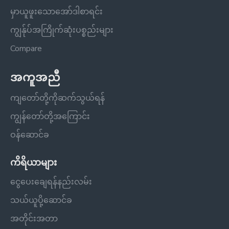
မှာယူဖူးသောအော်ဒါစာရင်း
ကျွန်ုပ်အကြိုက်ဆုံးပစ္စည်းများ
Compare
အကူအညီ
ကျတော်တို့ကိုဆက်သွယ်ရန်
ကျွန်တော်တို့အကြောင်း
ဝန်ဆောင်ခ
ကိရိယာများ
ငွေပေးချေရန်နည်းလမ်း
သယ်ယူပို့ဆောင်ခ
အတိုင်းအတာ