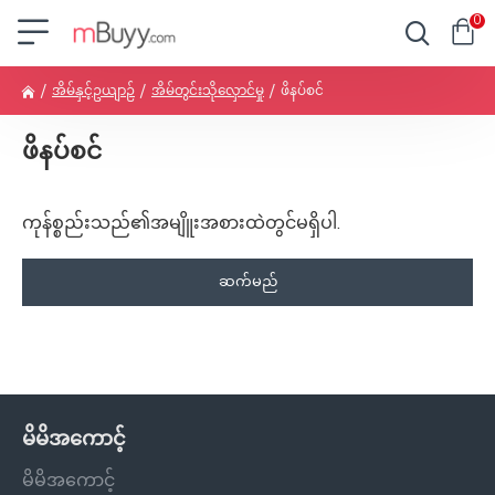
0
အိမ်နှင့်ဥယျာဉ်
အိမ်တွင်းသိုလှောင်မှု
ဖိနပ်စင်
ဖိနပ်စင်
ကုန်စ္စည်းသည်၏အမျိူးအစားထဲတွင်မရှိပါ.
ဆက်မည်
မိမိအကောင့်
မိမိအကောင့်