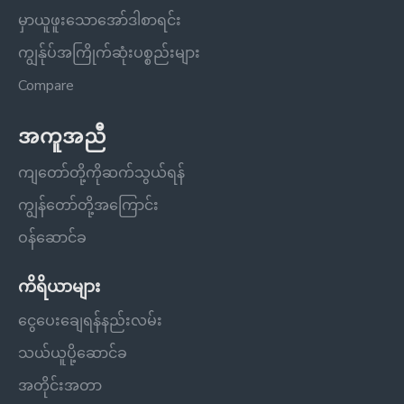
မှာယူဖူးသောအော်ဒါစာရင်း
ကျွန်ုပ်အကြိုက်ဆုံးပစ္စည်းများ
Compare
အကူအညီ
ကျတော်တို့ကိုဆက်သွယ်ရန်
ကျွန်တော်တို့အကြောင်း
ဝန်ဆောင်ခ
ကိရိယာများ
ငွေပေးချေရန်နည်းလမ်း
သယ်ယူပို့ဆောင်ခ
အတိုင်းအတာ