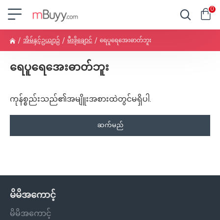
0
အိမ်နှင့်ဥယျာဉ်
မီးဖိုချောင်
ရေပူရေအေးဓာတ်ဘူး
ရေပူရေအေးဓာတ်ဘူး
ကုန်စ္စည်းသည်၏အမျိူးအစားထဲတွင်မရှိပါ.
ဆက်မည်
မိမိအကောင့်
မိမိအကောင့်