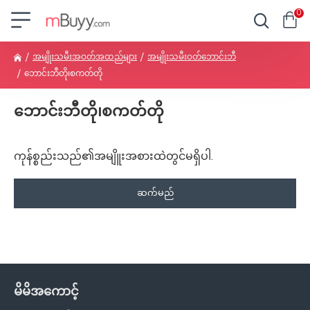
0
အမျိုးသမီးအဝတ်အထည်များ
အမျိုးသမီးဝတ်ဘောင်းဘီ
ဘောင်းဘီတို၊စကတ်တို
ဘောင်းဘီတို၊စကတ်တို
ကုန်စ္စည်းသည်၏အမျိူးအစားထဲတွင်မရှိပါ.
ဆက်မည်
မိမိအကောင့်