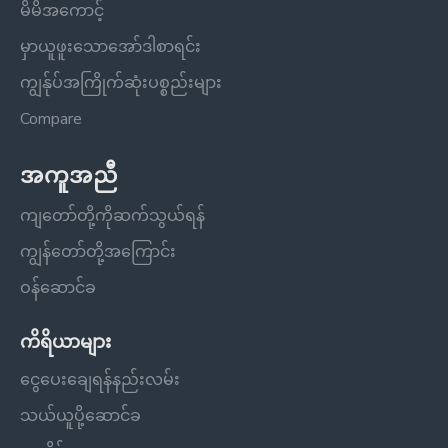
မိမိအကောင့်
မှာယူဖူးသောအော်ဒါစာရင်း
ကျွန်ုပ်အကြိုက်ဆုံးပစ္စည်းများ
Compare
အကူအညီ
ကျတော်တို့ကိုဆက်သွယ်ရန်
ကျွန်တော်တို့အကြောင်း
ဝန်ဆောင်ခ
ကိရိယာများ
ငွေပေးချေရန်နည်းလမ်း
သယ်ယူပို့ဆောင်ခ