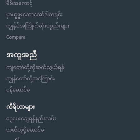
မိမိအကောင့်
မှာယူဖူးသောအော်ဒါစာရင်း
ကျွန်ုပ်အကြိုက်ဆုံးပစ္စည်းများ
Compare
အကူအညီ
ကျတော်တို့ကိုဆက်သွယ်ရန်
ကျွန်တော်တို့အကြောင်း
ဝန်ဆောင်ခ
ကိရိယာများ
ငွေပေးချေရန်နည်းလမ်း
သယ်ယူပို့ဆောင်ခ