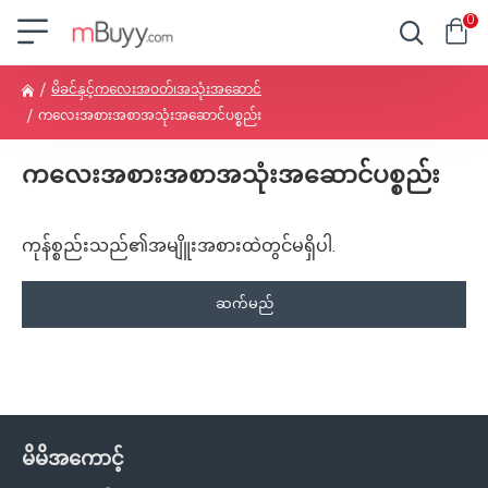
0
မိခင်နှင့်ကလေးအဝတ်၊အသုံးအဆောင်
ကလေးအစားအစာအသုံးအဆောင်ပစ္စည်း
ကလေးအစားအစာအသုံးအဆောင်ပစ္စည်း
ကုန်စ္စည်းသည်၏အမျိူးအစားထဲတွင်မရှိပါ.
ဆက်မည်
မိမိအကောင့်