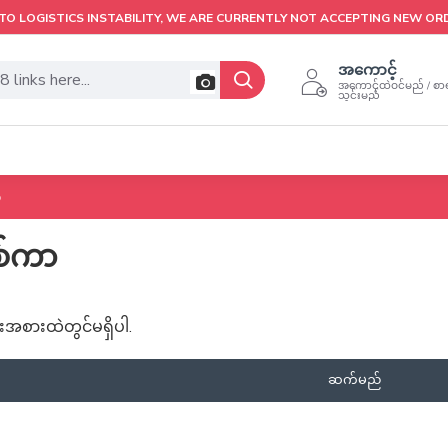
TO LOGISTICS INSTABILITY, WE ARE CURRENTLY NOT ACCEPTING NEW OR
အကောင့်
အကောင့်ထဲဝင်မည် / စာရ
သွင်းမည်
ာ
စ်ကာ
အစားထဲတွင်မရှိပါ.
ဆက်မည်