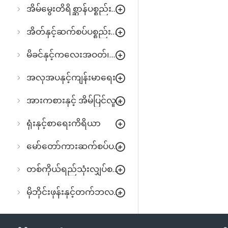
အိမ်မွေးတိရိစ္ဆာန်ပစ္စည်းများ
အိတ်နှင့်ဆက်စပ်ပစ္စည်းများ
မိခင်နှင့်ကလေးအဝတ်၊အသုံးအဆောင်
အလှအပနှင့်ကျန်းမာရေး
အားကစားနှင့် အိမ်ပြင်လှုပ်ရှားမှု
ရုံးနှင့်စာရေးကိရိယာ
မော်တော်ကားဆက်စပ်ပစ္စည်းများ
တစ်ကိုယ်ရည်သုံးလျှပ်စစ်ပစ္စည်းများ
မိုဘိုင်းဖုန်းနှင့်တက်ဘလက်