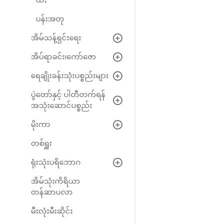
ထီး
ပန်းအတု
အိမ်သန့်ရှင်းရေး
အိပ်ရာခင်း၊ကော်ဇော
ရေချိုးခန်းသုံးပစ္စည်းများ
ပွဲတော်နှင့် ပါတီတက်ရန်
အသုံးဆောင်ပစ္စည်း
မိုးကာ
တစ်ရှူး
ရုံးသုံးပရိဘောဂ
အိမ်သုံးကိရိယာ
တန်ဆာပလာ
မီးလုံးမီးဆိုင်း