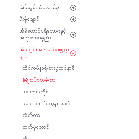
အိမ်တွင်းသိုလှောင်မှု
မီးဖိုချောင်
အိမ်ထောင်ပရိဘောဂနှင့်
အလှဆင်ပစ္စည်း
အိမ်တွင်းအလှဆင်ပစ္စည်း
များ
တိုင်ကပ်နာရီ/စားပွဲတင်နာရီ
နံရံကပ်စတစ်ကာ
ဖယောင်းတိုင်
ဖယောင်းတိုင်ထွန်းရန်စင်
လိုက်ကာ
ဓာတ်ပုံဘောင်