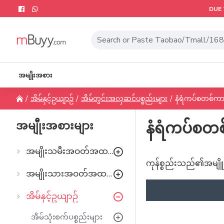
DUE 
အမျိုးအစား
အိမ်နှင့်ဥယျာဉ်
အိမ်တွင်းအလှဆင်ပစ္စည်းများ
နံရံကပ်စတစ်က
အမျီုးအစားများ
နံရံကပ်စတ
အမျိုးသမီးအဝတ်အထည်များ
ကုန်စ္စည်းသည်၏အမျိူး
အမျိုးသားအဝတ်အထည်များ
အိမ်နှင့်ဥယျာဉ်
အိမ်သုံးစက်ပစ္စည်းများ