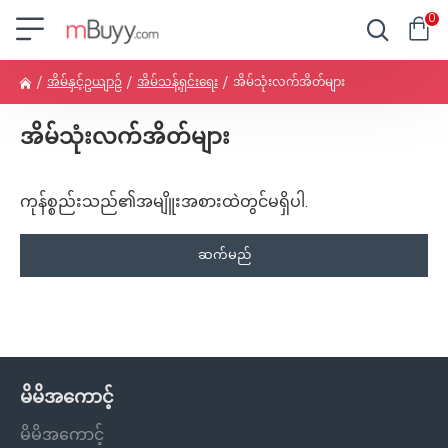
0
အိမ်နှင့်ဥယျာဉ်
အိမ်သန့်ရှင်းရေး
အိမ်သုံးလက်အိတ်များ
အိမ်သုံးလက်အိတ်များ
ကုန်စ္စည်းသည်၏အမျိူးအစားထဲတွင်မရှိပါ.
ဆက်မည်
မိမိအကောင့်
မိမိအကောင့်