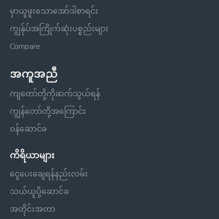
မှာယူဖူးသောအော်ဒါစာရင်း
ကျွန်ုပ်အကြိုက်ဆုံးပစ္စည်းများ
Compare
အကူအညီ
ကျတော်တို့ကိုဆက်သွယ်ရန်
ကျွန်တော်တို့အကြောင်း
ဝန်ဆောင်ခ
ကိရိယာများ
ငွေပေးချေရန်နည်းလမ်း
သယ်ယူပို့ဆောင်ခ
အတိုင်းအတာ