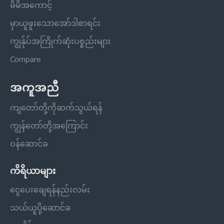
မိမိအကောင့်
မှာယူဖူးသောအော်ဒါစာရင်း
ကျွန်ုပ်အကြိုက်ဆုံးပစ္စည်းများ
Compare
အကူအညီ
ကျတော်တို့ကိုဆက်သွယ်ရန်
ကျွန်တော်တို့အကြောင်း
ဝန်ဆောင်ခ
ကိရိယာများ
ငွေပေးချေရန်နည်းလမ်း
သယ်ယူပို့ဆောင်ခ