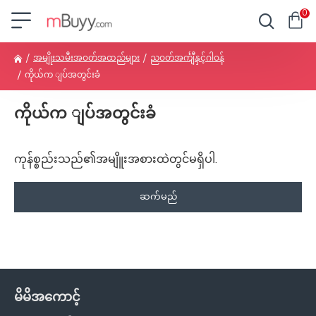
0
အမျိုးသမီးအဝတ်အထည်များ
ညဝတ်အင်္ကျီနှင့်ဂါဝန်
ကိုယ်က ျပ်အတွင်းခံ
ကိုယ်က ျပ်အတွင်းခံ
ကုန်စ္စည်းသည်၏အမျိူးအစားထဲတွင်မရှိပါ.
ဆက်မည်
မိမိအကောင့်