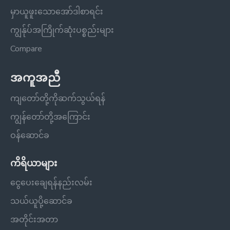
မှာယူဖူးသောအော်ဒါစာရင်း
ကျွန်ုပ်အကြိုက်ဆုံးပစ္စည်းများ
Compare
အကူအညီ
ကျတော်တို့ကိုဆက်သွယ်ရန်
ကျွန်တော်တို့အကြောင်း
ဝန်ဆောင်ခ
ကိရိယာများ
ငွေပေးချေရန်နည်းလမ်း
သယ်ယူပို့ဆောင်ခ
အတိုင်းအတာ