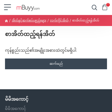
0
အိတ်နှင့်ဆက်စပ်ပစ္စည်းများ
လက်ကိုင်အိတ်
စာအိတ်ထည့်ရန်အိတ်
စာအိတ်ထည့်ရန်အိတ်
ကုန်စ္စည်းသည်၏အမျိူးအစားထဲတွင်မရှိပါ.
ဆက်မည်
မိမိအကောင့်
မိမိအကောင့်