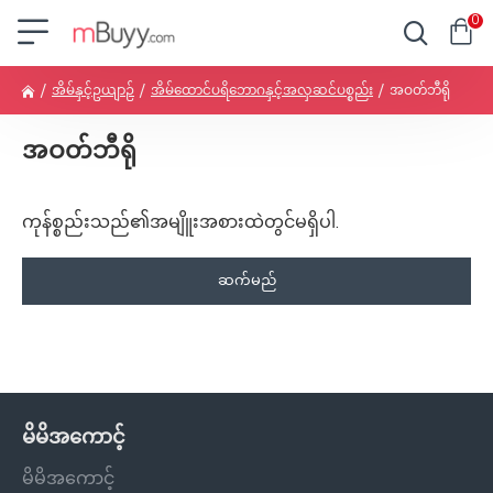
0
အိမ်နှင့်ဥယျာဉ်
အိမ်ထောင်ပရိဘောဂနှင့်အလှဆင်ပစ္စည်း
အဝတ်ဘီရို
အဝတ်ဘီရို
ကုန်စ္စည်းသည်၏အမျိူးအစားထဲတွင်မရှိပါ.
ဆက်မည်
မိမိအကောင့်
မိမိအကောင့်