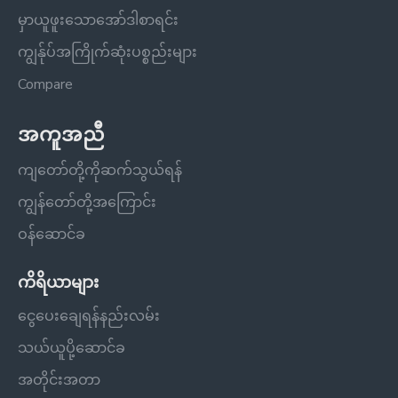
မှာယူဖူးသောအော်ဒါစာရင်း
ကျွန်ုပ်အကြိုက်ဆုံးပစ္စည်းများ
Compare
အကူအညီ
ကျတော်တို့ကိုဆက်သွယ်ရန်
ကျွန်တော်တို့အကြောင်း
ဝန်ဆောင်ခ
ကိရိယာများ
ငွေပေးချေရန်နည်းလမ်း
သယ်ယူပို့ဆောင်ခ
အတိုင်းအတာ