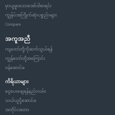
မှာယူဖူးသောအော်ဒါစာရင်း
ကျွန်ုပ်အကြိုက်ဆုံးပစ္စည်းများ
Compare
အကူအညီ
ကျတော်တို့ကိုဆက်သွယ်ရန်
ကျွန်တော်တို့အကြောင်း
ဝန်ဆောင်ခ
ကိရိယာများ
ငွေပေးချေရန်နည်းလမ်း
သယ်ယူပို့ဆောင်ခ
အတိုင်းအတာ