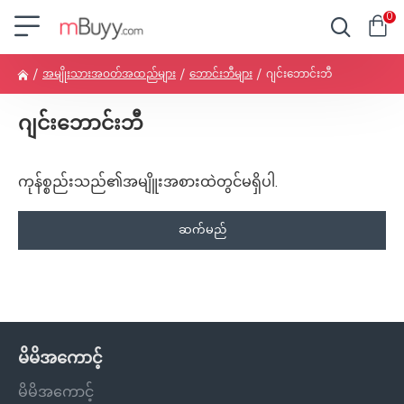
0
အမျိုးသားအဝတ်အထည်များ
ဘောင်းဘီများ
ဂျင်းဘောင်းဘီ
ဂျင်းဘောင်းဘီ
ကုန်စ္စည်းသည်၏အမျိူးအစားထဲတွင်မရှိပါ.
ဆက်မည်
မိမိအကောင့်
မိမိအကောင့်