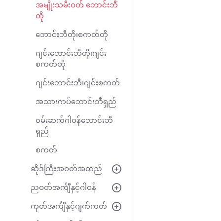
အမျိုးသမီးဝတ် ဘောင်းဘီ
တို
ဘောင်းဘီတို၊စကတ်တို
ဂျင်းဘောင်းဘီတို၊ဂျင်း
စကတ်တို
ဂျင်းဘောင်းဘီ၊ဂျင်းစကတ်
အသားကပ်ဘောင်းဘီရှည်
၀မ်းဆက်ဂါဝန်ဘောင်းဘီ
ရှည်
စကတ်
ဆိုဒ်ကြီးအဝတ်အထည်
ညဝတ်အင်္ကျီနှင့်ဂါဝန်
ကုတ်အင်္ကျီနှင့်ဂျက်ကတ်