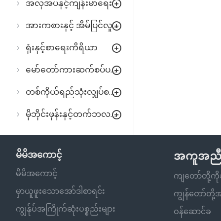
အလှအပနှင့်ကျန်းမာရေး
အားကစားနှင့် အိမ်ပြင်လှုပ်ရှားမှု
ရုံးနှင့်စာရေးကိရိယာ
မော်တော်ကားဆက်စပ်ပစ္စည်းများ
တစ်ကိုယ်ရည်သုံးလျှပ်စစ်ပစ္စည်းများ
မိုဘိုင်းဖုန်းနှင့်တက်ဘလက်
မိမိအကောင့်
အကူအည
မိမိအကောင့်
ကျတော်တို့က
မှာယူဖူးသောအော်ဒါစာရင်း
ကျွန်တော်တို
ကျွန်ုပ်အကြိုက်ဆုံးပစ္စည်းများ
ဝန်ဆောင်ခ