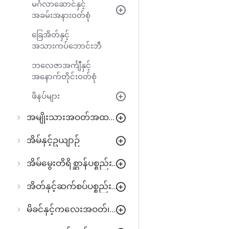
မင်္ဂလာဆောင်နှင့်
အခမ်းအနားဝတ်စုံ
ခြေအိတ်နှင့်
အသားကပ်ဘောင်းဘီ
ဘလေဇာအင်္ကျီနှင့်
အနောက်တိုင်းဝတ်စုံ
ဖိနပ်များ
အမျိုးသားအဝတ်အထည်များ
အိမ်နှင့်ဥယျာဉ်
အိမ်မွေးတိရိစ္ဆာန်ပစ္စည်းများ
အိတ်နှင့်ဆက်စပ်ပစ္စည်းများ
မိခင်နှင့်ကလေးအဝတ်၊အသုံးအဆောင်