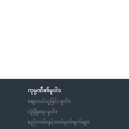
ကုမ္ပဏီ၏မူဝါဒ
စျေးဝယ်ယူခြင်း မူဝါဒ
လုံခြုံရေး မူဝါဒ
စည်းကမ်းနှင့်သတ်မှတ်ချက်များ