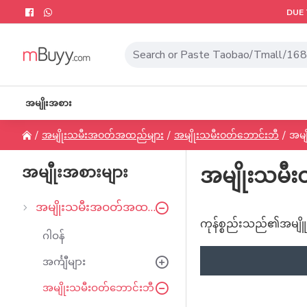
DUE 
အမျိုးအစား
အမျိုးသမီးအဝတ်အထည်များ
အမျိုးသမီးဝတ်ဘောင်းဘီ
အမျ
အမျီုးအစားများ
အမျိုးသမီး
အမျိုးသမီးအဝတ်အထည်များ
ကုန်စ္စည်းသည်၏အမျိူး
ဂါဝန်
အင်္ကျီများ
အမျိုးသမီးဝတ်ဘောင်းဘီ