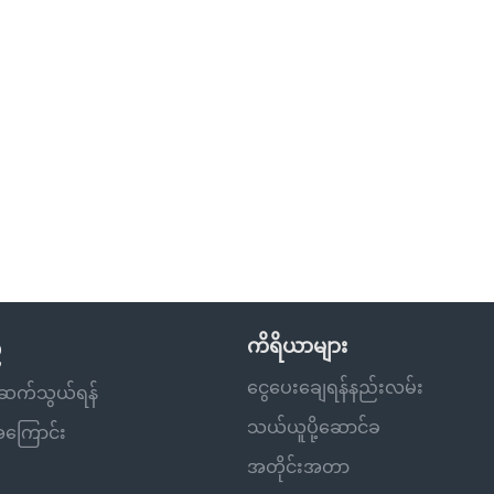
ီ
ကိရိယာများ
ငွေပေးချေရန်နည်းလမ်း
ိုဆက်သွယ်ရန်
သယ်ယူပို့ဆောင်ခ
့အကြောင်း
အတိုင်းအတာ