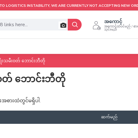
TO LOGISTICS INSTABILITY, WE ARE CURRENTLY NOT ACCEPTING NEW OR
အကောင့်
အကောင့်ထဲဝင်မည် / စာရ
သွင်းမည်
ိုးသမီးဝတ် ဘောင်းဘီတို
ဝတ် ဘောင်းဘီတို
အစားထဲတွင်မရှိပါ.
ဆက်မည်