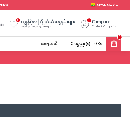
DERS.
MYANMAR
0
0
ကျွန်ုပ်အကြိုက်ဆုံးပစ္စည်းများ
Compare
င်း
အကြိုက်ဆုံးပစ္စည်းများ
Product Comparison
0
0 ပစ္စည်း(s) - 0 Ks
အကူအညီ