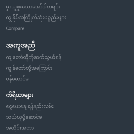
မှာယူဖူးသောအော်ဒါစာရင်း
ကျွန်ုပ်အကြိုက်ဆုံးပစ္စည်းများ
Compare
အကူအညီ
ကျတော်တို့ကိုဆက်သွယ်ရန်
ကျွန်တော်တို့အကြောင်း
ဝန်ဆောင်ခ
ကိရိယာများ
ငွေပေးချေရန်နည်းလမ်း
သယ်ယူပို့ဆောင်ခ
အတိုင်းအတာ