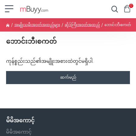
0
အမျိုးသမီးအဝတ်အထည်များ
ဆိုဒ်ကြီးအဝတ်အထည်
ဘောင်းဘီ၊စကတ်
ဘောင်းဘီ၊စကတ်
ကုန်စ္စည်းသည်၏အမျိူးအစားထဲတွင်မရှိပါ.
ဆက်မည်
မိမိအကောင့်
မိမိအကောင့်