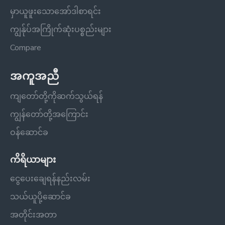
မှာယူဖူးသောအော်ဒါစာရင်း
ကျွန်ုပ်အကြိုက်ဆုံးပစ္စည်းများ
Compare
အကူအညီ
ကျတော်တို့ကိုဆက်သွယ်ရန်
ကျွန်တော်တို့အကြောင်း
ဝန်ဆောင်ခ
ကိရိယာများ
ငွေပေးချေရန်နည်းလမ်း
သယ်ယူပို့ဆောင်ခ
အတိုင်းအတာ