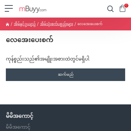
0
အိမ်နှင့်ဥယျာဉ်
အိမ်သုံးစက်ပစ္စည်းများ
လေအေးပေးစက်
လေအေးပေးစက်
ကုန်စ္စည်းသည်၏အမျိူးအစားထဲတွင်မရှိပါ.
ဆက်မည်
မိမိအကောင့်
မိမိအကောင့်