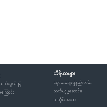
ီ
ကိရိယာများ
ငွေပေးချေရန်နည်းလမ်း
ိုဆက်သွယ်ရန်
သယ်ယူပို့ဆောင်ခ
့အကြောင်း
အတိုင်းအတာ