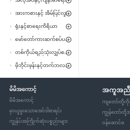
အလှအပနှင့်ကျန်းမာရေး
အားကစားနှင့် အိမ်ပြင်လှုပ်ရှားမှု
ရုံးနှင့်စာရေးကိရိယာ
မော်တော်ကားဆက်စပ်ပစ္စည်းများ
တစ်ကိုယ်ရည်သုံးလျှပ်စစ်ပစ္စည်းများ
မိုဘိုင်းဖုန်းနှင့်တက်ဘလက်
မိမိအကောင့်
အကူအည
မိမိအကောင့်
ကျတော်တို့က
မှာယူဖူးသောအော်ဒါစာရင်း
ကျွန်တော်တို
ကျွန်ုပ်အကြိုက်ဆုံးပစ္စည်းများ
ဝန်ဆောင်ခ