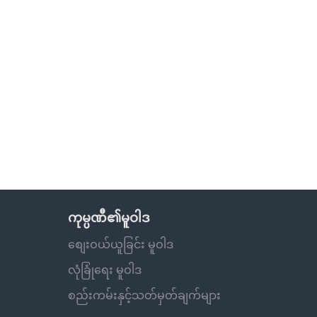
ကုမ္ပဏီ၏မူဝါဒ
စျေးဝယ်ယူခြင်း မူဝါဒ
လုံခြုံရေး မူဝါဒ
စည်းကမ်းနှင့်သတ်မှတ်ချက်များ