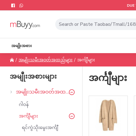
DUE 
အမျိုးအစား
အမျိုးသမီးအဝတ်အထည်များ
အင်္ကျီများ
အမျီုးအစားများ
အင်္ကျီများ
အမျိုးသမီးအဝတ်အထည်များ
ဂါဝန်
အင်္ကျီများ
ရင်ကွဲသိုးမွေးအင်္ကျီ