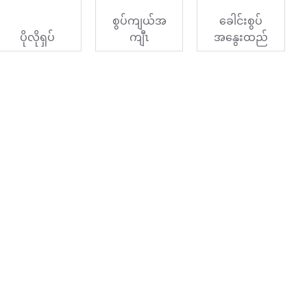
စွပ်ကျယ်အ
ခေါင်းစွပ်
ပိုလိုရှပ်
ကျီၤ
အနွေးထည်