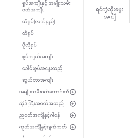
ရှပ်အကျီၤနှင့် အမျိုးသမီး
ရင်ကွဲသိုးမွေး
ဝတ်အကျီၤ
အင်္ကျီ
တီရှပ်(လက်ရှည်)
တီရှပ်
ပိုလိုရှပ်
စွပ်ကျယ်အကျီၤ
ခေါင်းစွပ်အနွေးထည်
ဆွယ်တာအကျီၤ
အမျိုးသမီးဝတ်ဘောင်းဘီ
ဆိုဒ်ကြီးအဝတ်အထည်
ညဝတ်အင်္ကျီနှင့်ဂါဝန်
ကုတ်အင်္ကျီနှင့်ဂျက်ကတ်