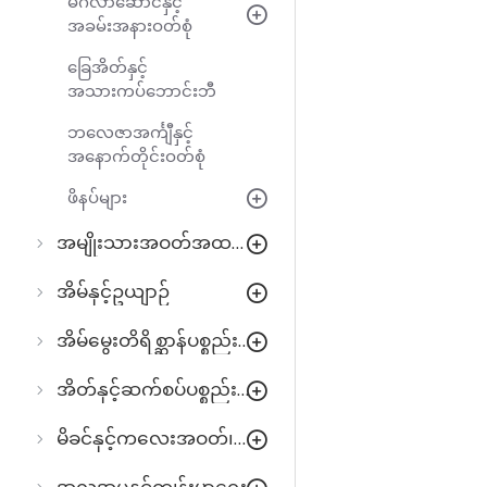
မင်္ဂလာဆောင်နှင့်
အခမ်းအနားဝတ်စုံ
ခြေအိတ်နှင့်
အသားကပ်ဘောင်းဘီ
ဘလေဇာအင်္ကျီနှင့်
အနောက်တိုင်းဝတ်စုံ
ဖိနပ်များ
အမျိုးသားအဝတ်အထည်များ
အိမ်နှင့်ဥယျာဉ်
အိမ်မွေးတိရိစ္ဆာန်ပစ္စည်းများ
အိတ်နှင့်ဆက်စပ်ပစ္စည်းများ
မိခင်နှင့်ကလေးအဝတ်၊အသုံးအဆောင်