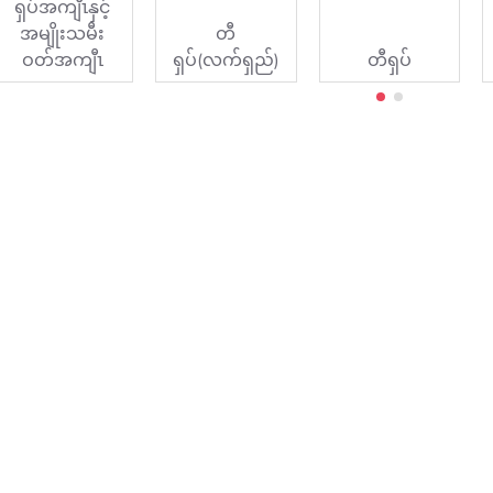
ရှပ်အကျီၤနှင့်
အမျိုးသမီး
တီ
ဝတ်အကျီၤ
ရှပ်(လက်ရှည်)
တီရှပ်