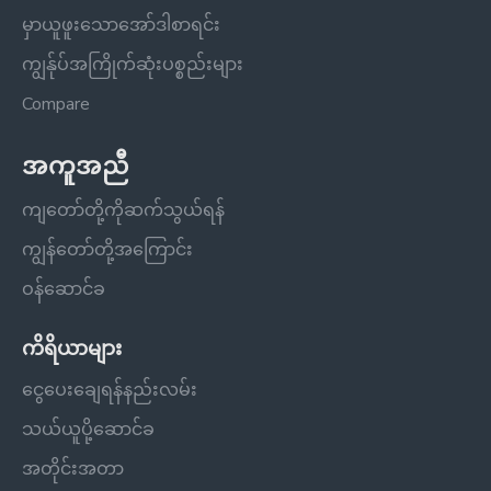
မှာယူဖူးသောအော်ဒါစာရင်း
ကျွန်ုပ်အကြိုက်ဆုံးပစ္စည်းများ
Compare
အကူအညီ
ကျတော်တို့ကိုဆက်သွယ်ရန်
ကျွန်တော်တို့အကြောင်း
ဝန်ဆောင်ခ
ကိရိယာများ
ငွေပေးချေရန်နည်းလမ်း
သယ်ယူပို့ဆောင်ခ
အတိုင်းအတာ