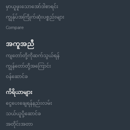
မှာယူဖူးသောအော်ဒါစာရင်း
ကျွန်ုပ်အကြိုက်ဆုံးပစ္စည်းများ
Compare
အကူအညီ
ကျတော်တို့ကိုဆက်သွယ်ရန်
ကျွန်တော်တို့အကြောင်း
ဝန်ဆောင်ခ
ကိရိယာများ
ငွေပေးချေရန်နည်းလမ်း
သယ်ယူပို့ဆောင်ခ
အတိုင်းအတာ