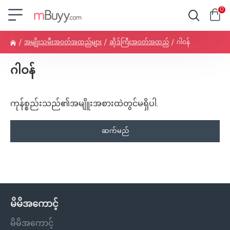
0
အမျိုးသမီးအဝတ်အထည်များ
ဆိုဒ်ကြီးအဝတ်အထည်
ဂါဝန်
ဂါဝန်
ကုန်စ္စည်းသည်၏အမျိူးအစားထဲတွင်မရှိပါ.
ဆက်မည်
မိမိအကောင့်
မိမိအကောင့်