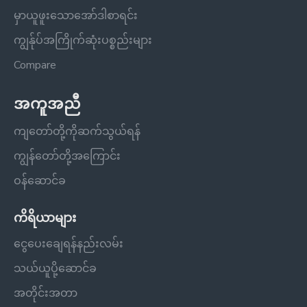
မှာယူဖူးသောအော်ဒါစာရင်း
ကျွန်ုပ်အကြိုက်ဆုံးပစ္စည်းများ
Compare
အကူအညီ
ကျတော်တို့ကိုဆက်သွယ်ရန်
ကျွန်တော်တို့အကြောင်း
ဝန်ဆောင်ခ
ကိရိယာများ
ငွေပေးချေရန်နည်းလမ်း
သယ်ယူပို့ဆောင်ခ
အတိုင်းအတာ