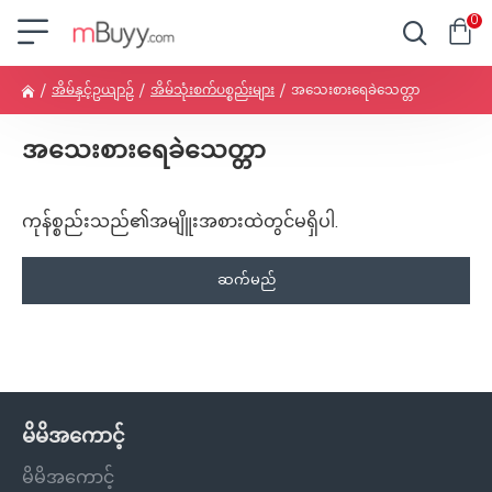
0
အိမ်နှင့်ဥယျာဉ်
အိမ်သုံးစက်ပစ္စည်းများ
အသေးစားရေခဲသေတ္တာ
အသေးစားရေခဲသေတ္တာ
ကုန်စ္စည်းသည်၏အမျိူးအစားထဲတွင်မရှိပါ.
ဆက်မည်
မိမိအကောင့်
မိမိအကောင့်