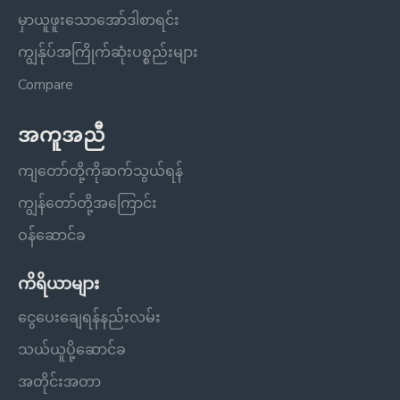
မှာယူဖူးသောအော်ဒါစာရင်း
ကျွန်ုပ်အကြိုက်ဆုံးပစ္စည်းများ
Compare
အကူအညီ
ကျတော်တို့ကိုဆက်သွယ်ရန်
ကျွန်တော်တို့အကြောင်း
ဝန်ဆောင်ခ
ကိရိယာများ
ငွေပေးချေရန်နည်းလမ်း
သယ်ယူပို့ဆောင်ခ
အတိုင်းအတာ