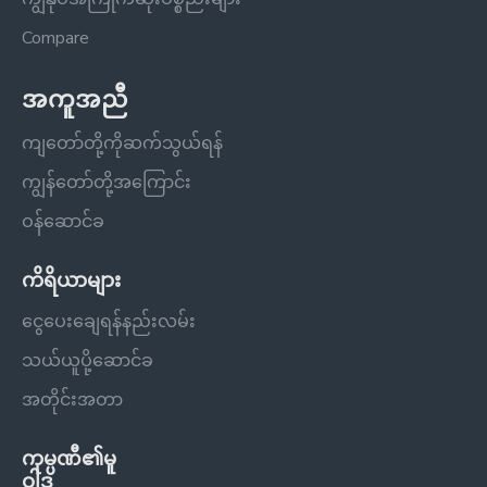
Compare
အကူအညီ
ကျတော်တို့ကိုဆက်သွယ်ရန်
ကျွန်တော်တို့အကြောင်း
ဝန်ဆောင်ခ
ကိရိယာများ
ငွေပေးချေရန်နည်းလမ်း
သယ်ယူပို့ဆောင်ခ
အတိုင်းအတာ
ကုမ္ပဏီ၏မူ
ဝါဒ