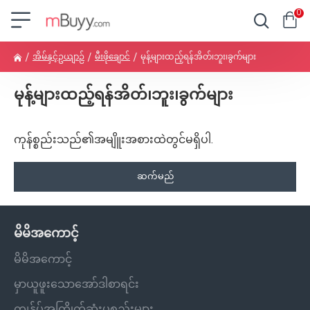
0
အိမ်နှင့်ဥယျာဉ်
မီးဖိုချောင်
မုန့်များထည့်ရန်အိတ်၊ဘူး၊ခွက်များ
မုန့်များထည့်ရန်အိတ်၊ဘူး၊ခွက်များ
ကုန်စ္စည်းသည်၏အမျိူးအစားထဲတွင်မရှိပါ.
ဆက်မည်
မိမိအကောင့်
မိမိအကောင့်
မှာယူဖူးသောအော်ဒါစာရင်း
ကျွန်ုပ်အကြိုက်ဆုံးပစ္စည်းများ