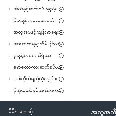
အိတ်နှင့်ဆက်စပ်ပစ္စည်းများ
မိခင်နှင့်ကလေးအဝတ်၊အသုံးအဆောင်
အလှအပနှင့်ကျန်းမာရေး
အားကစားနှင့် အိမ်ပြင်လှုပ်ရှားမှု
ရုံးနှင့်စာရေးကိရိယာ
မော်တော်ကားဆက်စပ်ပစ္စည်းများ
တစ်ကိုယ်ရည်သုံးလျှပ်စစ်ပစ္စည်းများ
မိုဘိုင်းဖုန်းနှင့်တက်ဘလက်
မိမိအကောင့်
အကူအည