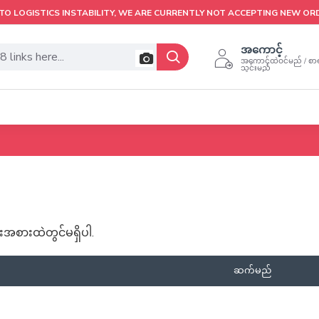
TO LOGISTICS INSTABILITY, WE ARE CURRENTLY NOT ACCEPTING NEW OR
အကောင့်
အကောင့်ထဲဝင်မည် / စာရ
သွင်းမည်
အစားထဲတွင်မရှိပါ.
ဆက်မည်