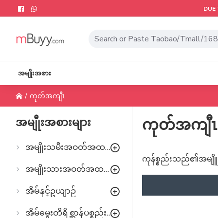
DUE 
အမျိုးအစား
ကုတ်အကျီၤ
အမျီုးအစားများ
ကုတ်အကျီၤ
အမျိုးသမီးအဝတ်အထည်များ
ကုန်စ္စည်းသည်၏အမျိူး
အမျိုးသားအဝတ်အထည်များ
အိမ်နှင့်ဥယျာဉ်
အိမ်မွေးတိရိစ္ဆာန်ပစ္စည်းများ