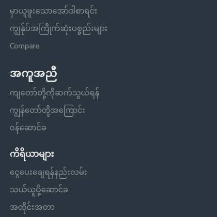
မှာယူဖူးသောအော်ဒါစာရင်း
ကျွန်ုပ်အကြိုက်ဆုံးပစ္စည်းများ
Compare
အကူအညီ
ကျတော်တို့ကိုဆက်သွယ်ရန်
ကျွန်တော်တို့အကြောင်း
ဝန်ဆောင်ခ
ကိရိယာများ
ငွေပေးချေရန်နည်းလမ်း
သယ်ယူပို့ဆောင်ခ
အတိုင်းအတာ