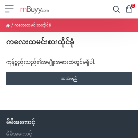
0
ကလေးထမင်းစားထိုင်ခုံ
ကလေးထမင်းစားထိုင်ခုံ
ကုန်စ္စည်းသည်၏အမျိူးအစားထဲတွင်မရှိပါ.
ဆက်မည်
မိမိအကောင့်
မိမိအကောင့်