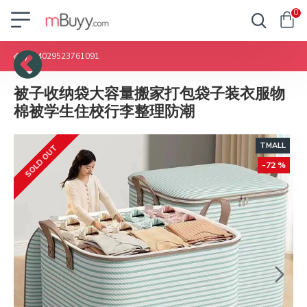
0
14029523761091
被子收纳袋大容量搬家打包袋子装衣服物
棉被学生住校行李整理防潮
TMALL
SOLD OUT
-72 %