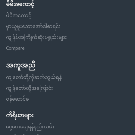
မိမိအကောင့်
မိမိအကောင့်
မှာယူဖူးသောအော်ဒါစာရင်း
ကျွန်ုပ်အကြိုက်ဆုံးပစ္စည်းများ
Compare
အကူအညီ
ကျတော်တို့ကိုဆက်သွယ်ရန်
ကျွန်တော်တို့အကြောင်း
ဝန်ဆောင်ခ
ကိရိယာများ
ငွေပေးချေရန်နည်းလမ်း