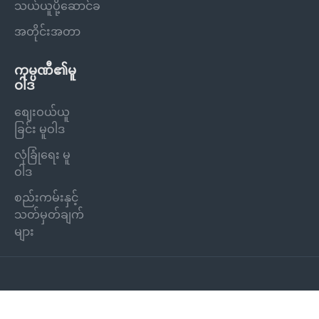
သယ်ယူပို့ဆောင်ခ
အတိုင်းအတာ
ကုမ္ပဏီ၏မူ
ဝါဒ
စျေးဝယ်ယူ
ခြင်း မူဝါဒ
လုံခြုံရေး မူ
ဝါဒ
စည်းကမ်းနှင့်
သတ်မှတ်ချက်
များ