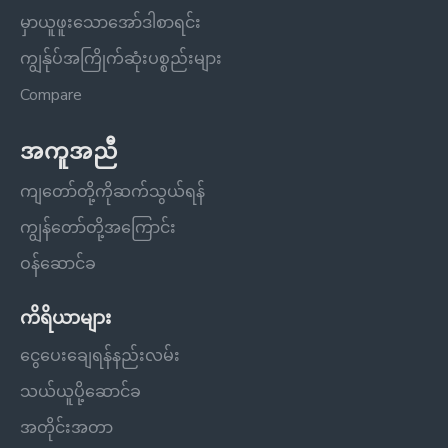
မှာယူဖူးသောအော်ဒါစာရင်း
ကျွန်ုပ်အကြိုက်ဆုံးပစ္စည်းများ
Compare
အကူအညီ
ကျတော်တို့ကိုဆက်သွယ်ရန်
ကျွန်တော်တို့အကြောင်း
ဝန်ဆောင်ခ
ကိရိယာများ
ငွေပေးချေရန်နည်းလမ်း
သယ်ယူပို့ဆောင်ခ
အတိုင်းအတာ