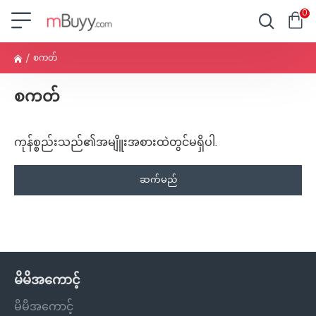
0
စကတ်
စကတ်
ကုန်စ္စည်းသည်၏အမျိူးအစားထဲတွင်မရှိပါ.
ဆက်မည်
မိမိအကောင့်
မိမိအကောင့်